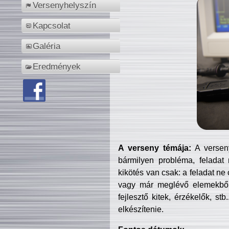
Versenyhelyszín
Kapcsolat
Galéria
Eredmények
A verseny témája:
A verseny
bármilyen probléma, feladat
kikötés van csak: a feladat ne
vagy már meglévő elemekből ö
fejlesztő kitek, érzékelők, st
elkészítenie.