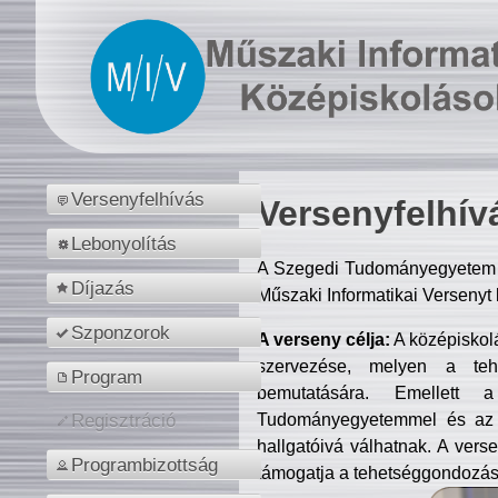
Versenyfelhívás
Versenyfelhív
Lebonyolítás
A Szegedi Tudományegyetem M
Díjazás
Műszaki Informatikai Versenyt
Szponzorok
A verseny célja:
A középiskol
szervezése, melyen a tehe
Program
bemutatására. Emellett 
Tudományegyetemmel és az o
Regisztráció
hallgatóivá válhatnak. A verse
Programbizottság
támogatja a tehetséggondozást