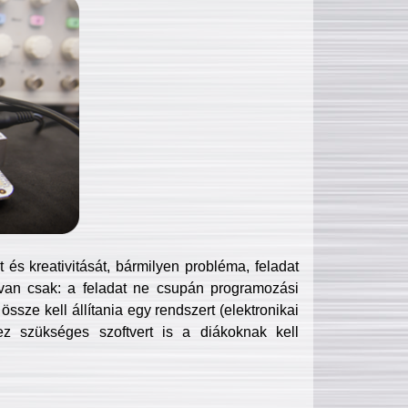
és kreativitását, bármilyen probléma, feladat
van csak: a feladat ne csupán programozási
ssze kell állítania egy rendszert (elektronikai
hez szükséges szoftvert is a diákoknak kell