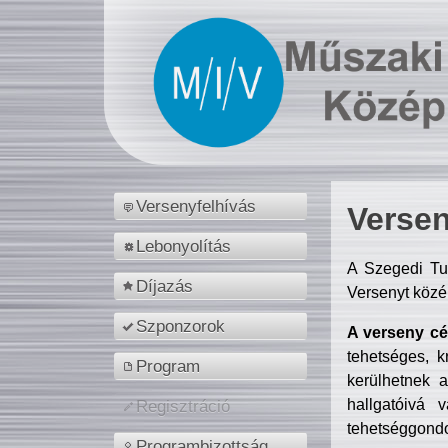
Versenyfelhívás
Versen
Lebonyolítás
A Szegedi Tu
Díjazás
Versenyt közé
Szponzorok
A verseny cél
tehetséges, k
Program
kerülhetnek 
hallgatóivá 
Regisztráció
tehetséggondo
Programbizottság