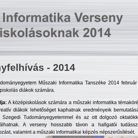
yfelhívás - 2014
dományegyetem Műszaki Informatika Tanszéke 2014 február 2
piskolás diákok számára.
ja:
A középiskolások számára a műszaki informatika témakör
reatív diákok lehetőséget kaphatnak eredményeik bemutatásá
a Szegedi Tudományegyetemmel és az ott dolgozó oktatókka
válhatnak. A verseny hosszabb távon a hallgatói tudásszi
zást, valamint a műszaki informatikai képzés népszerűsítését.