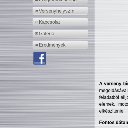
Versenyhelyszín
Kapcsolat
Galéria
Eredmények
A verseny té
megoldásával
feladatból áll
elemek, motor
elkészítenie.
Fontos dátu