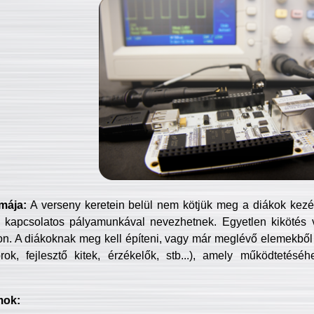
mája:
A verseny keretein belül nem kötjük meg a diákok kezét 
 kapcsolatos pályamunkával nevezhetnek. Egyetlen kikötés 
jon. A diákoknak meg kell építeni, vagy már meglévő elemekből ö
ok, fejlesztő kitek, érzékelők, stb...), amely működtetésé
mok: