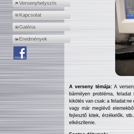
Versenyhelyszín
Kapcsolat
Galéria
Eredmények
A verseny témája:
A verseny
bármilyen probléma, feladat
kikötés van csak: a feladat ne
vagy már meglévő elemekből ö
fejlesztő kitek, érzékelők, st
elkészítenie.