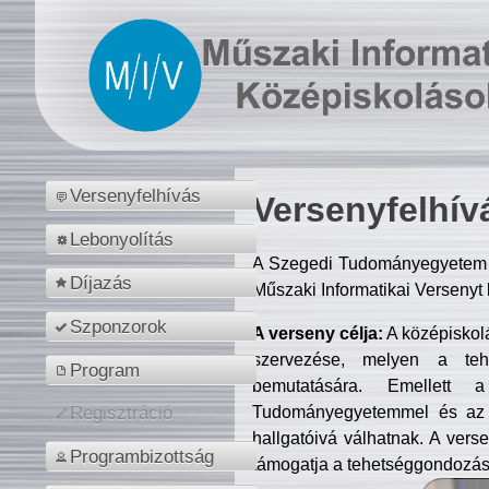
Versenyfelhívás
Versenyfelhív
Lebonyolítás
A Szegedi Tudományegyetem M
Díjazás
Műszaki Informatikai Versenyt
Szponzorok
A verseny célja:
A középiskol
szervezése, melyen a tehe
Program
bemutatására. Emellett 
Tudományegyetemmel és az o
Regisztráció
hallgatóivá válhatnak. A verse
Programbizottság
támogatja a tehetséggondozást