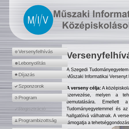
Versenyfelhívás
Versenyfelhív
Lebonyolítás
A Szegedi Tudományegyetem M
Díjazás
Műszaki Informatikai Versenyt
Szponzorok
A verseny célja:
A középiskol
szervezése, melyen a tehe
Program
bemutatására. Emellett 
Tudományegyetemmel és az o
Regisztráció
hallgatóivá válhatnak. A verse
Programbizottság
támogatja a tehetséggondozást