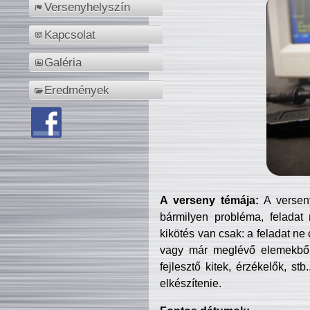
Versenyhelyszín
Kapcsolat
Galéria
Eredmények
A verseny témája:
A verseny
bármilyen probléma, feladat
kikötés van csak: a feladat ne
vagy már meglévő elemekből ö
fejlesztő kitek, érzékelők, st
elkészítenie.