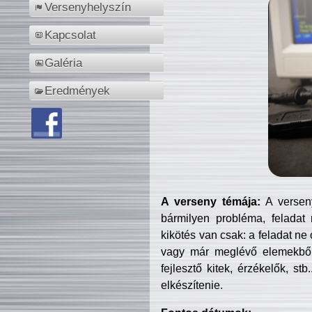
Versenyhelyszín
Kapcsolat
Galéria
Eredmények
A verseny témája:
A verseny
bármilyen probléma, feladat
kikötés van csak: a feladat ne
vagy már meglévő elemekből ö
fejlesztő kitek, érzékelők, st
elkészítenie.