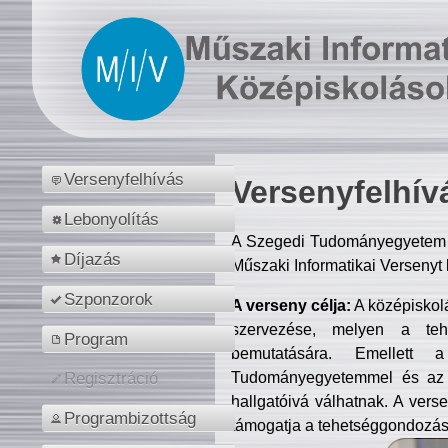
Versenyfelhívás
Versenyfelhív
Lebonyolítás
A Szegedi Tudományegyetem M
Díjazás
Műszaki Informatikai Versenyt
Szponzorok
A verseny célja:
A középiskol
szervezése, melyen a tehe
Program
bemutatására. Emellett 
Tudományegyetemmel és az o
Regisztráció
hallgatóivá válhatnak. A verse
Programbizottság
támogatja a tehetséggondozást