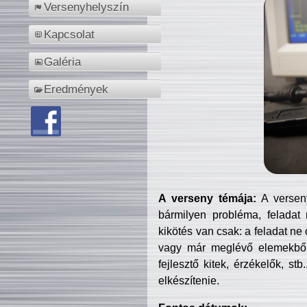
Versenyhelyszín
Kapcsolat
Galéria
Eredmények
A verseny témája:
A verseny
bármilyen probléma, feladat
kikötés van csak: a feladat ne
vagy már meglévő elemekből ö
fejlesztő kitek, érzékelők, st
elkészítenie.