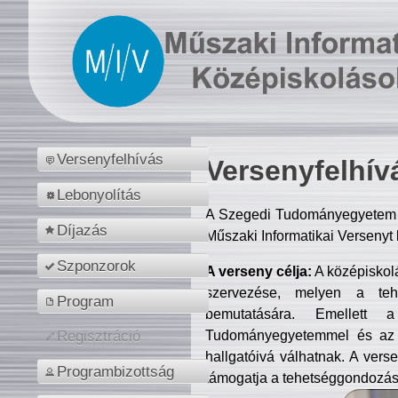
Versenyfelhívás
Versenyfelhív
Lebonyolítás
A Szegedi Tudományegyetem M
Díjazás
Műszaki Informatikai Versenyt
Szponzorok
A verseny célja:
A középiskol
szervezése, melyen a tehe
Program
bemutatására. Emellett 
Tudományegyetemmel és az o
Regisztráció
hallgatóivá válhatnak. A verse
Programbizottság
támogatja a tehetséggondozást