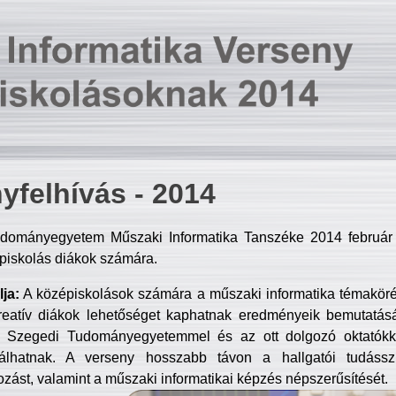
yfelhívás - 2014
dományegyetem Műszaki Informatika Tanszéke 2014 február 2
piskolás diákok számára.
ja:
A középiskolások számára a műszaki informatika témakör
reatív diákok lehetőséget kaphatnak eredményeik bemutatásá
a Szegedi Tudományegyetemmel és az ott dolgozó oktatókka
válhatnak. A verseny hosszabb távon a hallgatói tudásszi
zást, valamint a műszaki informatikai képzés népszerűsítését.