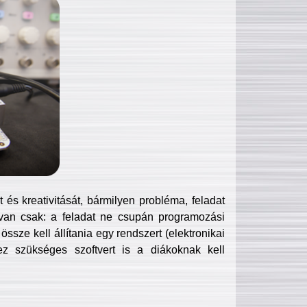
és kreativitását, bármilyen probléma, feladat
van csak: a feladat ne csupán programozási
ssze kell állítania egy rendszert (elektronikai
hez szükséges szoftvert is a diákoknak kell