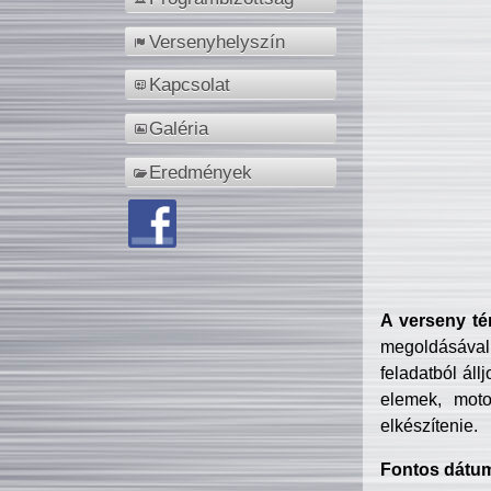
Versenyhelyszín
Kapcsolat
Galéria
Eredmények
A verseny té
megoldásával
feladatból áll
elemek, motor
elkészítenie.
Fontos dátu