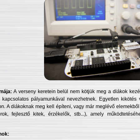
mája:
A verseny keretein belül nem kötjük meg a diákok kezét 
 kapcsolatos pályamunkával nevezhetnek. Egyetlen kikötés 
jon. A diákoknak meg kell építeni, vagy már meglévő elemekből ö
ok, fejlesztő kitek, érzékelők, stb...), amely működtetésé
mok: