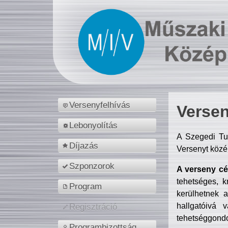
Versenyfelhívás
Versen
Lebonyolítás
A Szegedi Tu
Díjazás
Versenyt közé
Szponzorok
A verseny cél
tehetséges, k
Program
kerülhetnek 
hallgatóivá 
Regisztráció
tehetséggondo
Programbizottság