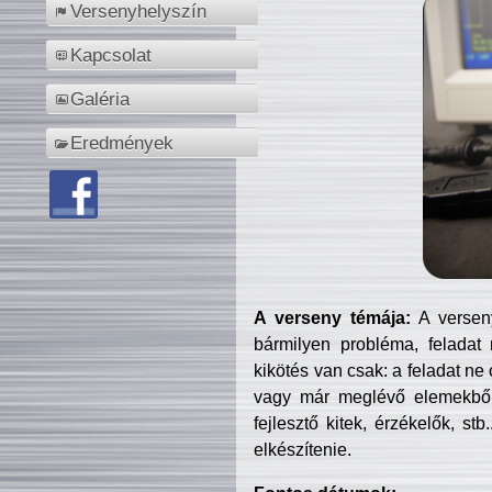
Versenyhelyszín
Kapcsolat
Galéria
Eredmények
A verseny témája:
A verseny
bármilyen probléma, feladat
kikötés van csak: a feladat ne
vagy már meglévő elemekből ö
fejlesztő kitek, érzékelők, st
elkészítenie.