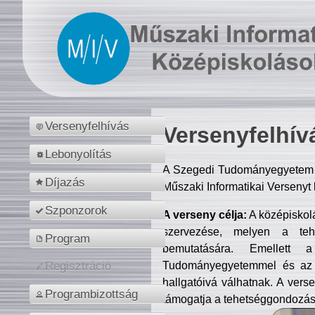
Versenyfelhívás
Versenyfelhív
Lebonyolítás
A Szegedi Tudományegyetem M
Díjazás
Műszaki Informatikai Versenyt
Szponzorok
A verseny célja:
A középiskol
szervezése, melyen a tehe
Program
bemutatására. Emellett 
Tudományegyetemmel és az o
Regisztráció
hallgatóivá válhatnak. A verse
Programbizottság
támogatja a tehetséggondozást