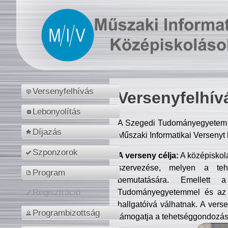
Versenyfelhívás
Versenyfelhív
Lebonyolítás
A Szegedi Tudományegyetem M
Díjazás
Műszaki Informatikai Versenyt
Szponzorok
A verseny célja:
A középiskol
szervezése, melyen a tehe
Program
bemutatására. Emellett 
Tudományegyetemmel és az o
Regisztráció
hallgatóivá válhatnak. A verse
Programbizottság
támogatja a tehetséggondozást