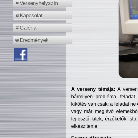
Versenyhelyszín
Kapcsolat
Galéria
Eredmények
A verseny témája:
A verseny
bármilyen probléma, feladat
kikötés van csak: a feladat ne
vagy már meglévő elemekből ö
fejlesztő kitek, érzékelők, st
elkészítenie.