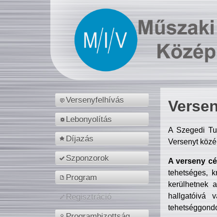
Versenyfelhívás
Versen
Lebonyolítás
A Szegedi Tu
Díjazás
Versenyt közé
Szponzorok
A verseny cél
tehetséges, k
Program
kerülhetnek 
hallgatóivá 
Regisztráció
tehetséggondo
Programbizottság