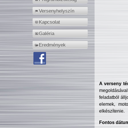
Versenyhelyszín
Kapcsolat
Galéria
Eredmények
A verseny té
megoldásával
feladatból áll
elemek, motor
elkészítenie.
Fontos dátu