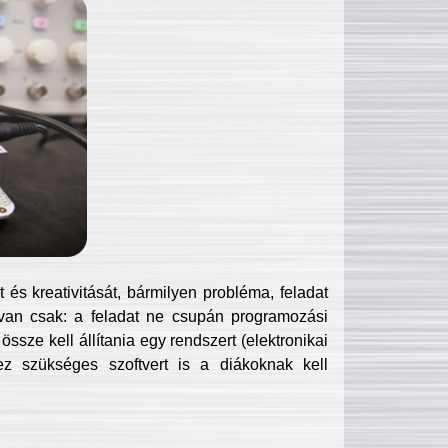
és kreativitását, bármilyen probléma, feladat
van csak: a feladat ne csupán programozási
ssze kell állítania egy rendszert (elektronikai
hez szükséges szoftvert is a diákoknak kell