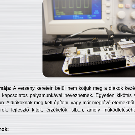
mája:
A verseny keretein belül nem kötjük meg a diákok kezét 
 kapcsolatos pályamunkával nevezhetnek. Egyetlen kikötés 
jon. A diákoknak meg kell építeni, vagy már meglévő elemekből ö
ok, fejlesztő kitek, érzékelők, stb...), amely működtetésé
mok: