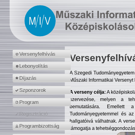
Versenyfelhívás
Versenyfelhív
Lebonyolítás
A Szegedi Tudományegyetem M
Díjazás
Műszaki Informatikai Versenyt
Szponzorok
A verseny célja:
A középiskol
szervezése, melyen a tehe
Program
bemutatására. Emellett 
Tudományegyetemmel és az o
Regisztráció
hallgatóivá válhatnak. A verse
Programbizottság
támogatja a tehetséggondozást