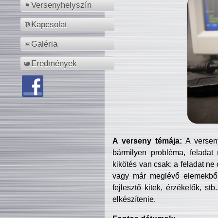
Versenyhelyszín
Kapcsolat
Galéria
Eredmények
A verseny témája:
A verseny
bármilyen probléma, feladat
kikötés van csak: a feladat ne
vagy már meglévő elemekből ö
fejlesztő kitek, érzékelők, st
elkészítenie.