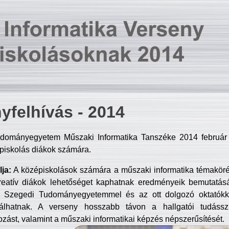
yfelhívás - 2014
dományegyetem Műszaki Informatika Tanszéke 2014 február 2
piskolás diákok számára.
ja:
A középiskolások számára a műszaki informatika témakör
reatív diákok lehetőséget kaphatnak eredményeik bemutatásá
a Szegedi Tudományegyetemmel és az ott dolgozó oktatókka
válhatnak. A verseny hosszabb távon a hallgatói tudásszi
zást, valamint a műszaki informatikai képzés népszerűsítését.