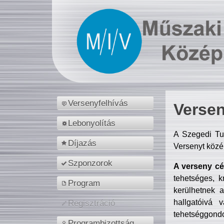
Versenyfelhívás
Versen
Lebonyolítás
A Szegedi Tu
Díjazás
Versenyt közé
Szponzorok
A verseny cél
tehetséges, k
Program
kerülhetnek 
hallgatóivá 
Regisztráció
tehetséggondo
Programbizottság