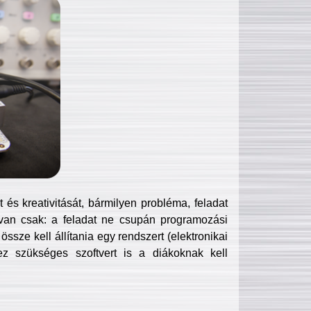
és kreativitását, bármilyen probléma, feladat
van csak: a feladat ne csupán programozási
ssze kell állítania egy rendszert (elektronikai
hez szükséges szoftvert is a diákoknak kell