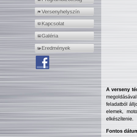
Versenyhelyszín
Kapcsolat
Galéria
Eredmények
A verseny té
megoldásával
feladatból áll
elemek, motor
elkészítenie.
Fontos dátu