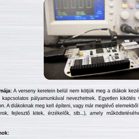
mája:
A verseny keretein belül nem kötjük meg a diákok kezét 
 kapcsolatos pályamunkával nevezhetnek. Egyetlen kikötés 
jon. A diákoknak meg kell építeni, vagy már meglévő elemekből ö
ok, fejlesztő kitek, érzékelők, stb...), amely működtetésé
mok: