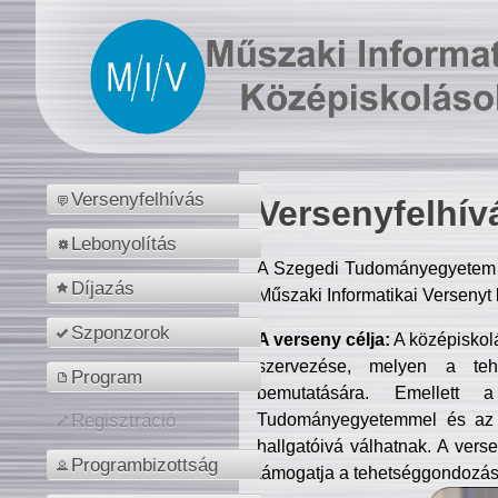
Versenyfelhívás
Versenyfelhív
Lebonyolítás
A Szegedi Tudományegyetem M
Díjazás
Műszaki Informatikai Versenyt
Szponzorok
A verseny célja:
A középiskol
szervezése, melyen a tehe
Program
bemutatására. Emellett 
Tudományegyetemmel és az o
Regisztráció
hallgatóivá válhatnak. A verse
Programbizottság
támogatja a tehetséggondozást