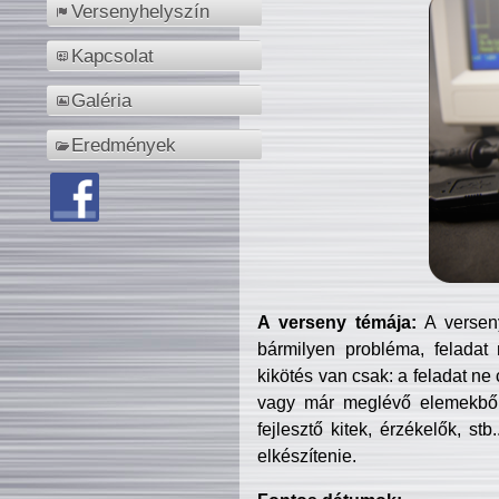
Versenyhelyszín
Kapcsolat
Galéria
Eredmények
A verseny témája:
A verseny
bármilyen probléma, feladat
kikötés van csak: a feladat ne
vagy már meglévő elemekből ö
fejlesztő kitek, érzékelők, st
elkészítenie.