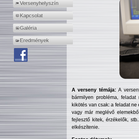
Versenyhelyszín
Kapcsolat
Galéria
Eredmények
A verseny témája:
A verseny
bármilyen probléma, feladat
kikötés van csak: a feladat ne
vagy már meglévő elemekből ö
fejlesztő kitek, érzékelők, st
elkészítenie.