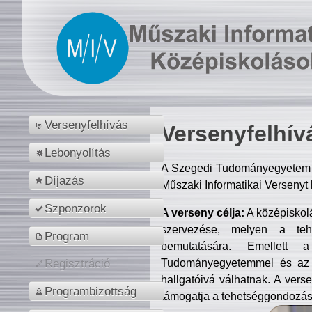
Versenyfelhívás
Versenyfelhív
Lebonyolítás
A Szegedi Tudományegyetem M
Díjazás
Műszaki Informatikai Versenyt
Szponzorok
A verseny célja:
A középiskol
szervezése, melyen a tehe
Program
bemutatására. Emellett 
Tudományegyetemmel és az o
Regisztráció
hallgatóivá válhatnak. A verse
Programbizottság
támogatja a tehetséggondozást