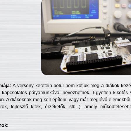
mája:
A verseny keretein belül nem kötjük meg a diákok kezét 
 kapcsolatos pályamunkával nevezhetnek. Egyetlen kikötés 
jon. A diákoknak meg kell építeni, vagy már meglévő elemekből ö
ok, fejlesztő kitek, érzékelők, stb...), amely működtetésé
mok: