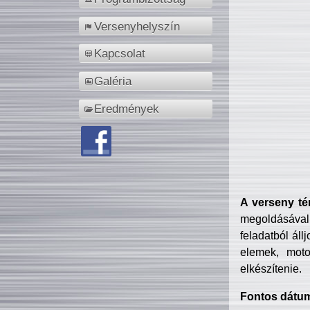
Versenyhelyszín
Kapcsolat
Galéria
Eredmények
A verseny té
megoldásával
feladatból áll
elemek, motor
elkészítenie.
Fontos dátu