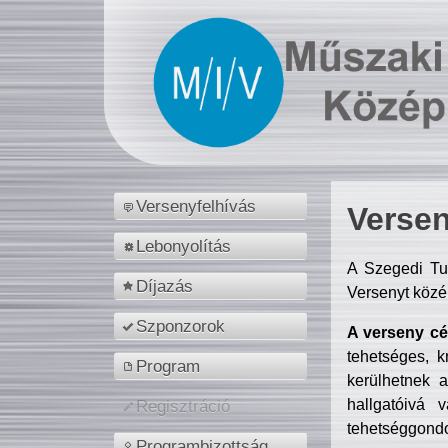
Versenyfelhívás
Versen
Lebonyolítás
A Szegedi Tu
Díjazás
Versenyt közé
Szponzorok
A verseny cél
tehetséges, k
Program
kerülhetnek 
hallgatóivá 
Regisztráció
tehetséggondo
Programbizottság