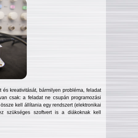
és kreativitását, bármilyen probléma, feladat
van csak: a feladat ne csupán programozási
ssze kell állítania egy rendszert (elektronikai
hez szükséges szoftvert is a diákoknak kell