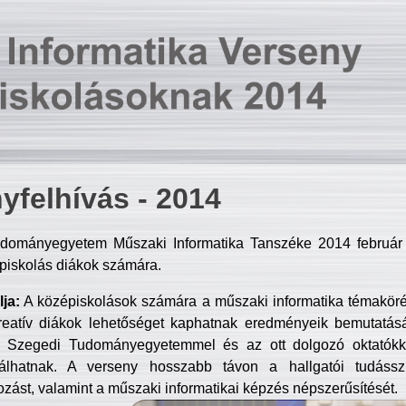
yfelhívás - 2014
dományegyetem Műszaki Informatika Tanszéke 2014 február 2
piskolás diákok számára.
ja:
A középiskolások számára a műszaki informatika témakör
reatív diákok lehetőséget kaphatnak eredményeik bemutatásá
a Szegedi Tudományegyetemmel és az ott dolgozó oktatókka
válhatnak. A verseny hosszabb távon a hallgatói tudásszi
zást, valamint a műszaki informatikai képzés népszerűsítését.