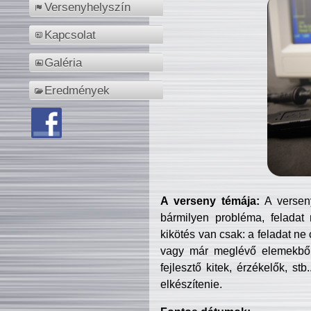
Versenyhelyszín
Kapcsolat
Galéria
Eredmények
A verseny témája:
A verseny
bármilyen probléma, feladat
kikötés van csak: a feladat ne
vagy már meglévő elemekből ö
fejlesztő kitek, érzékelők, st
elkészítenie.