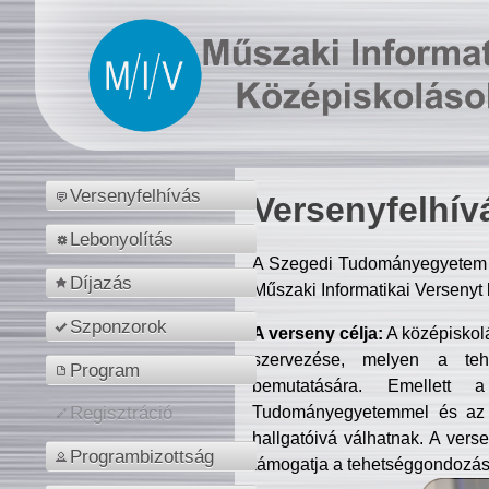
Versenyfelhívás
Versenyfelhív
Lebonyolítás
A Szegedi Tudományegyetem M
Díjazás
Műszaki Informatikai Versenyt
Szponzorok
A verseny célja:
A középiskol
szervezése, melyen a tehe
Program
bemutatására. Emellett 
Tudományegyetemmel és az o
Regisztráció
hallgatóivá válhatnak. A verse
Programbizottság
támogatja a tehetséggondozást