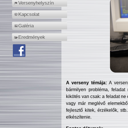
Versenyhelyszín
Kapcsolat
Galéria
Eredmények
A verseny témája:
A verseny
bármilyen probléma, feladat
kikötés van csak: a feladat ne
vagy már meglévő elemekből ö
fejlesztő kitek, érzékelők, st
elkészítenie.