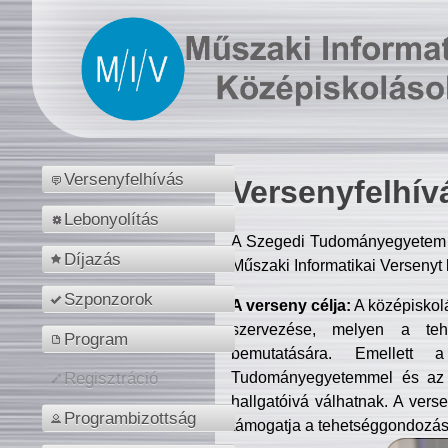
Versenyfelhívás
Versenyfelhív
Lebonyolítás
A Szegedi Tudományegyetem M
Díjazás
Műszaki Informatikai Versenyt
Szponzorok
A verseny célja:
A középiskol
szervezése, melyen a tehe
Program
bemutatására. Emellett 
Tudományegyetemmel és az o
Regisztráció
hallgatóivá válhatnak. A verse
Programbizottság
támogatja a tehetséggondozást