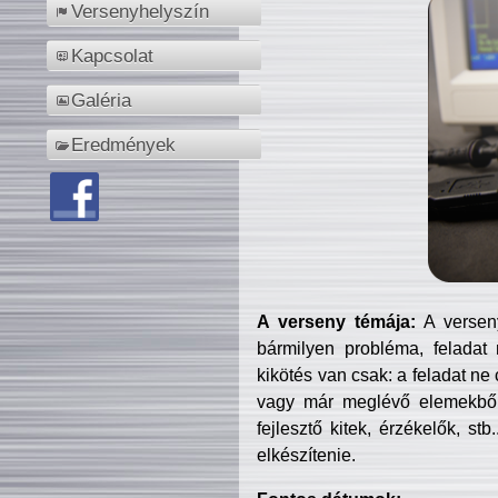
Versenyhelyszín
Kapcsolat
Galéria
Eredmények
A verseny témája:
A verseny
bármilyen probléma, feladat
kikötés van csak: a feladat ne
vagy már meglévő elemekből ö
fejlesztő kitek, érzékelők, st
elkészítenie.