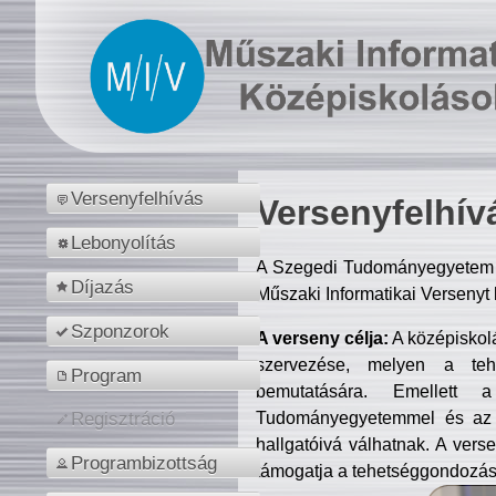
Versenyfelhívás
Versenyfelhív
Lebonyolítás
A Szegedi Tudományegyetem M
Díjazás
Műszaki Informatikai Versenyt
Szponzorok
A verseny célja:
A középiskol
szervezése, melyen a tehe
Program
bemutatására. Emellett 
Tudományegyetemmel és az o
Regisztráció
hallgatóivá válhatnak. A verse
Programbizottság
támogatja a tehetséggondozást