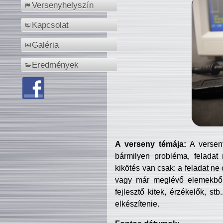
Versenyhelyszín
Kapcsolat
Galéria
Eredmények
A verseny témája:
A verseny
bármilyen probléma, feladat
kikötés van csak: a feladat ne
vagy már meglévő elemekből ö
fejlesztő kitek, érzékelők, st
elkészítenie.