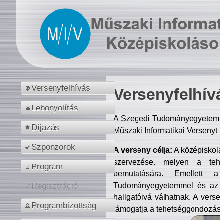
Versenyfelhívás
Versenyfelhív
Lebonyolítás
A Szegedi Tudományegyetem M
Díjazás
Műszaki Informatikai Versenyt
Szponzorok
A verseny célja:
A középiskol
szervezése, melyen a tehe
Program
bemutatására. Emellett 
Tudományegyetemmel és az o
Regisztráció
hallgatóivá válhatnak. A verse
Programbizottság
támogatja a tehetséggondozást