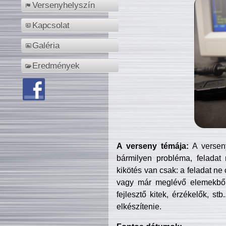
Versenyhelyszín
Kapcsolat
Galéria
Eredmények
A verseny témája:
A verseny
bármilyen probléma, feladat
kikötés van csak: a feladat ne
vagy már meglévő elemekből ö
fejlesztő kitek, érzékelők, st
elkészítenie.