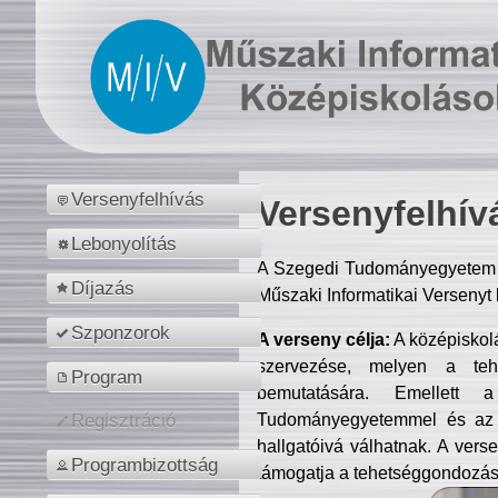
Versenyfelhívás
Versenyfelhív
Lebonyolítás
A Szegedi Tudományegyetem M
Díjazás
Műszaki Informatikai Versenyt
Szponzorok
A verseny célja:
A középiskol
szervezése, melyen a tehe
Program
bemutatására. Emellett 
Tudományegyetemmel és az o
Regisztráció
hallgatóivá válhatnak. A verse
Programbizottság
támogatja a tehetséggondozást