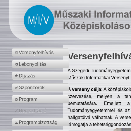
Versenyfelhívás
Versenyfelhív
Lebonyolítás
A Szegedi Tudományegyetem M
Díjazás
Műszaki Informatikai Versenyt
Szponzorok
A verseny célja:
A középiskol
szervezése, melyen a tehe
Program
bemutatására. Emellett 
Tudományegyetemmel és az o
Regisztráció
hallgatóivá válhatnak. A verse
Programbizottság
támogatja a tehetséggondozást