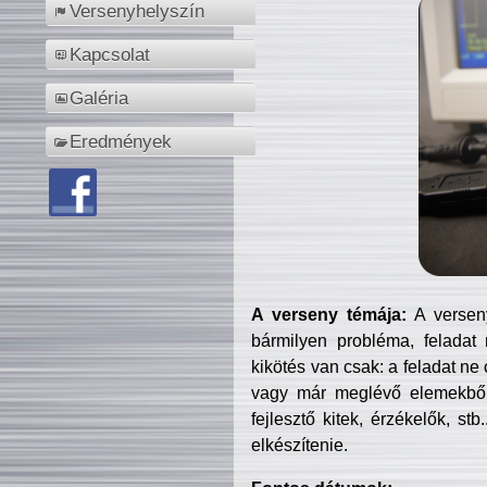
Versenyhelyszín
Kapcsolat
Galéria
Eredmények
A verseny témája:
A verseny
bármilyen probléma, feladat
kikötés van csak: a feladat ne
vagy már meglévő elemekből ö
fejlesztő kitek, érzékelők, st
elkészítenie.