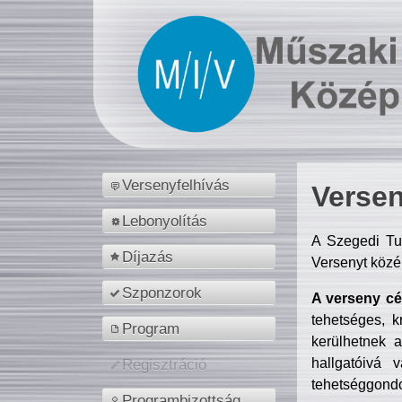
Versenyfelhívás
Versen
Lebonyolítás
A Szegedi Tu
Díjazás
Versenyt közé
Szponzorok
A verseny cél
tehetséges, k
Program
kerülhetnek 
hallgatóivá 
Regisztráció
tehetséggondo
Programbizottság