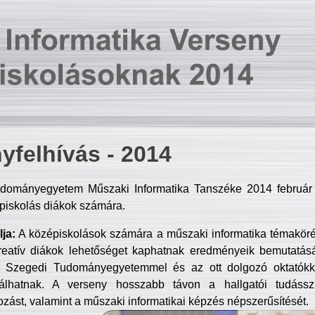
yfelhívás - 2014
dományegyetem Műszaki Informatika Tanszéke 2014 február 2
piskolás diákok számára.
ja:
A középiskolások számára a műszaki informatika témakör
reatív diákok lehetőséget kaphatnak eredményeik bemutatásá
a Szegedi Tudományegyetemmel és az ott dolgozó oktatókka
válhatnak. A verseny hosszabb távon a hallgatói tudásszi
zást, valamint a műszaki informatikai képzés népszerűsítését.