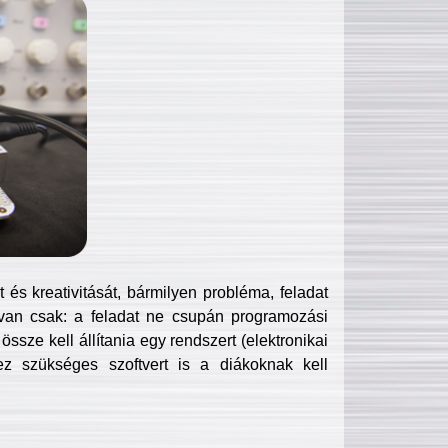
és kreativitását, bármilyen probléma, feladat
van csak: a feladat ne csupán programozási
ssze kell állítania egy rendszert (elektronikai
hez szükséges szoftvert is a diákoknak kell