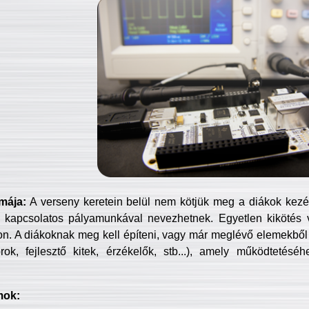
mája:
A verseny keretein belül nem kötjük meg a diákok kezét 
 kapcsolatos pályamunkával nevezhetnek. Egyetlen kikötés 
jon. A diákoknak meg kell építeni, vagy már meglévő elemekből ö
ok, fejlesztő kitek, érzékelők, stb...), amely működtetésé
mok: