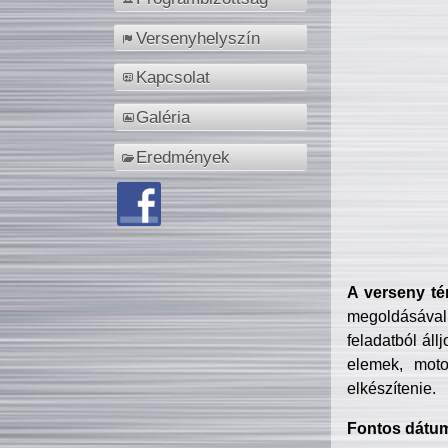
Versenyhelyszín
Kapcsolat
Galéria
Eredmények
A verseny té
megoldásával
feladatból áll
elemek, motor
elkészítenie.
Fontos dátu