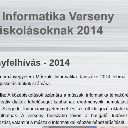
yfelhívás - 2014
dományegyetem Műszaki Informatika Tanszéke 2014 február 2
piskolás diákok számára.
ja:
A középiskolások számára a műszaki informatika témakör
reatív diákok lehetőséget kaphatnak eredményeik bemutatásá
a Szegedi Tudományegyetemmel és az ott dolgozó oktatókka
válhatnak. A verseny hosszabb távon a hallgatói tudásszi
zást, valamint a műszaki informatikai képzés népszerűsítését.