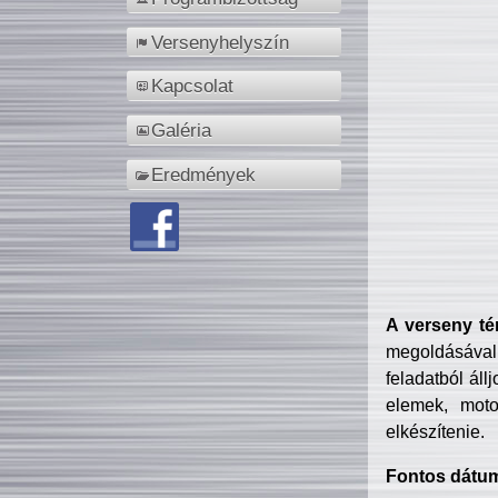
Versenyhelyszín
Kapcsolat
Galéria
Eredmények
A verseny té
megoldásával
feladatból áll
elemek, motor
elkészítenie.
Fontos dátu