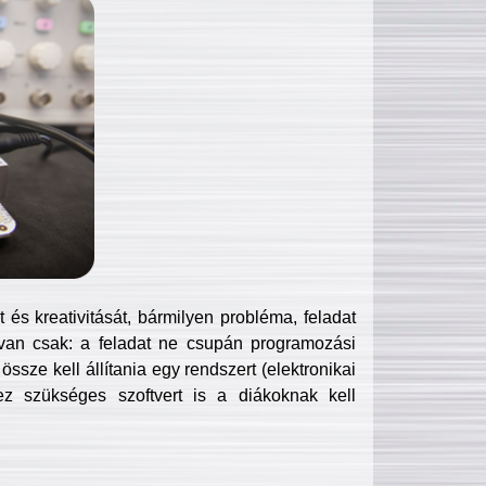
és kreativitását, bármilyen probléma, feladat
van csak: a feladat ne csupán programozási
ssze kell állítania egy rendszert (elektronikai
hez szükséges szoftvert is a diákoknak kell