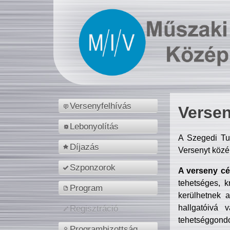
Versenyfelhívás
Versen
Lebonyolítás
A Szegedi Tu
Díjazás
Versenyt közé
Szponzorok
A verseny cél
tehetséges, k
Program
kerülhetnek 
hallgatóivá 
Regisztráció
tehetséggondo
Programbizottság