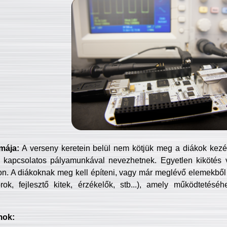
mája:
A verseny keretein belül nem kötjük meg a diákok kezét 
 kapcsolatos pályamunkával nevezhetnek. Egyetlen kikötés 
jon. A diákoknak meg kell építeni, vagy már meglévő elemekből ö
ok, fejlesztő kitek, érzékelők, stb...), amely működtetésé
mok: