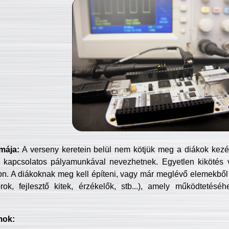
mája:
A verseny keretein belül nem kötjük meg a diákok kezét 
 kapcsolatos pályamunkával nevezhetnek. Egyetlen kikötés 
jon. A diákoknak meg kell építeni, vagy már meglévő elemekből ö
ok, fejlesztő kitek, érzékelők, stb...), amely működtetésé
mok: