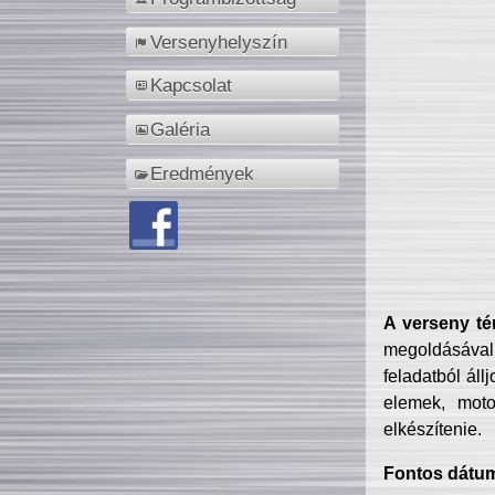
Versenyhelyszín
Kapcsolat
Galéria
Eredmények
A verseny té
megoldásával
feladatból áll
elemek, motor
elkészítenie.
Fontos dátu