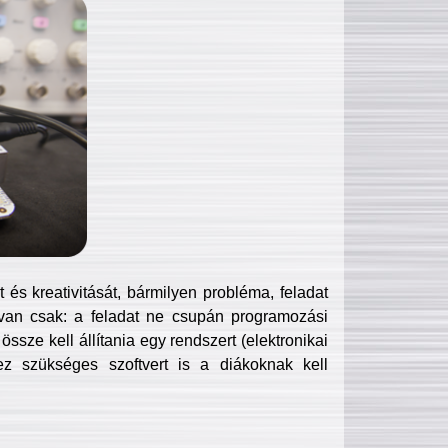
és kreativitását, bármilyen probléma, feladat
van csak: a feladat ne csupán programozási
ssze kell állítania egy rendszert (elektronikai
hez szükséges szoftvert is a diákoknak kell