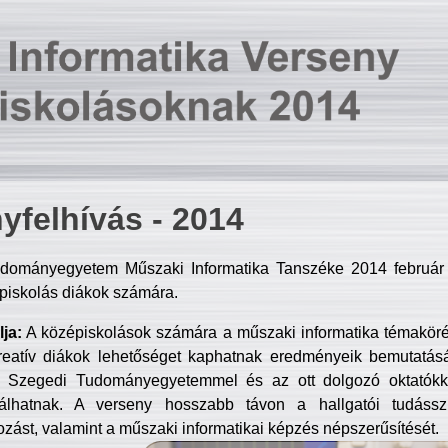
yfelhívás - 2014
dományegyetem Műszaki Informatika Tanszéke 2014 február 2
piskolás diákok számára.
ja:
A középiskolások számára a műszaki informatika témakör
reatív diákok lehetőséget kaphatnak eredményeik bemutatásá
a Szegedi Tudományegyetemmel és az ott dolgozó oktatókka
válhatnak. A verseny hosszabb távon a hallgatói tudásszi
zást, valamint a műszaki informatikai képzés népszerűsítését.