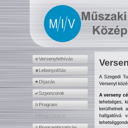
Versenyfelhívás
Versen
Lebonyolítás
A Szegedi Tu
Díjazás
Versenyt közé
Szponzorok
A verseny cél
tehetséges, k
Program
kerülhetnek 
hallgatóivá 
Regisztráció
tehetséggondo
Programbizottság