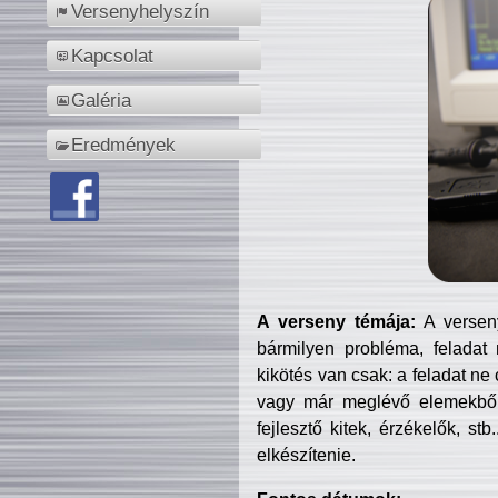
Versenyhelyszín
Kapcsolat
Galéria
Eredmények
A verseny témája:
A verseny
bármilyen probléma, feladat
kikötés van csak: a feladat ne
vagy már meglévő elemekből ö
fejlesztő kitek, érzékelők, st
elkészítenie.