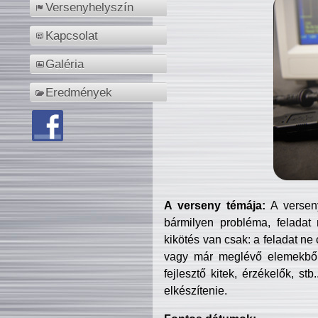
Versenyhelyszín
Kapcsolat
Galéria
Eredmények
A verseny témája:
A verseny
bármilyen probléma, feladat
kikötés van csak: a feladat ne
vagy már meglévő elemekből ö
fejlesztő kitek, érzékelők, st
elkészítenie.