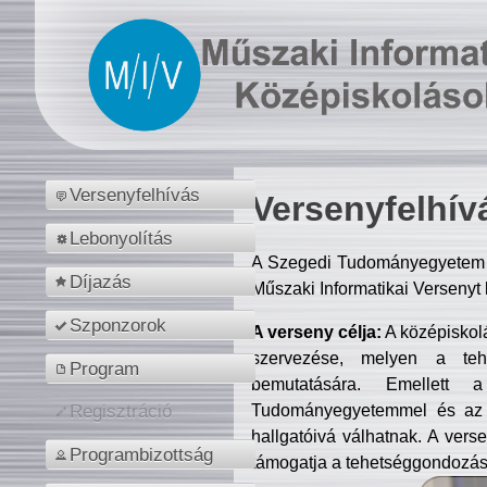
Versenyfelhívás
Versenyfelhív
Lebonyolítás
A Szegedi Tudományegyetem M
Díjazás
Műszaki Informatikai Versenyt
Szponzorok
A verseny célja:
A középiskol
szervezése, melyen a tehe
Program
bemutatására. Emellett 
Tudományegyetemmel és az o
Regisztráció
hallgatóivá válhatnak. A verse
Programbizottság
támogatja a tehetséggondozást