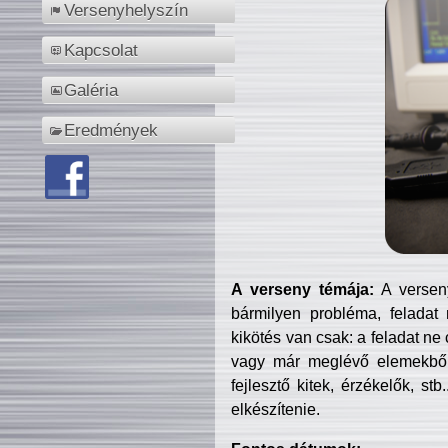
Versenyhelyszín
Kapcsolat
Galéria
Eredmények
A verseny témája:
A verseny
bármilyen probléma, feladat
kikötés van csak: a feladat ne
vagy már meglévő elemekből ö
fejlesztő kitek, érzékelők, st
elkészítenie.