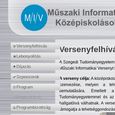
Versenyfelhívás
Versenyfelhív
Lebonyolítás
A Szegedi Tudományegyetem M
Díjazás
Műszaki Informatikai Versenyt
Szponzorok
A verseny célja:
A középiskol
szervezése, melyen a tehe
Program
bemutatására. Emellett 
Tudományegyetemmel és az o
Regisztráció
hallgatóivá válhatnak. A verse
Programbizottság
támogatja a tehetséggondozást