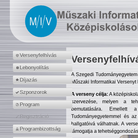
Versenyfelhívás
Versenyfelhív
Lebonyolítás
A Szegedi Tudományegyetem M
Díjazás
Műszaki Informatikai Versenyt
Szponzorok
A verseny célja:
A középiskol
szervezése, melyen a tehe
Program
bemutatására. Emellett 
Tudományegyetemmel és az o
Regisztráció
hallgatóivá válhatnak. A verse
Programbizottság
támogatja a tehetséggondozást