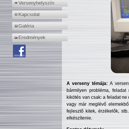
Versenyhelyszín
Kapcsolat
Galéria
Eredmények
A verseny témája:
A verseny
bármilyen probléma, feladat
kikötés van csak: a feladat ne
vagy már meglévő elemekből ö
fejlesztő kitek, érzékelők, st
elkészítenie.