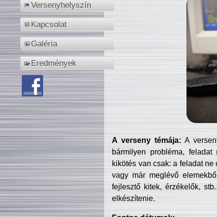
Versenyhelyszín
Kapcsolat
Galéria
Eredmények
A verseny témája:
A verseny
bármilyen probléma, feladat
kikötés van csak: a feladat ne
vagy már meglévő elemekből ö
fejlesztő kitek, érzékelők, st
elkészítenie.