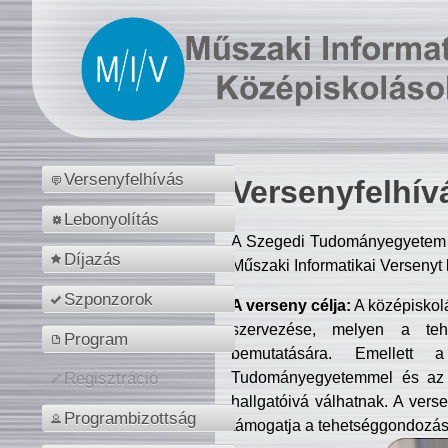
Versenyfelhívás
Versenyfelhív
Lebonyolítás
A Szegedi Tudományegyetem M
Díjazás
Műszaki Informatikai Versenyt
Szponzorok
A verseny célja:
A középiskol
szervezése, melyen a tehe
Program
bemutatására. Emellett 
Tudományegyetemmel és az o
Regisztráció
hallgatóivá válhatnak. A verse
Programbizottság
támogatja a tehetséggondozást