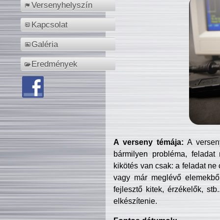
Versenyhelyszín
Kapcsolat
Galéria
Eredmények
A verseny témája:
A verseny
bármilyen probléma, feladat
kikötés van csak: a feladat ne
vagy már meglévő elemekből ö
fejlesztő kitek, érzékelők, st
elkészítenie.