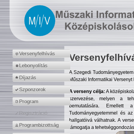
Versenyfelhívás
Versenyfelhív
Lebonyolítás
A Szegedi Tudományegyetem M
Díjazás
Műszaki Informatikai Versenyt
Szponzorok
A verseny célja:
A középiskol
szervezése, melyen a tehe
Program
bemutatására. Emellett 
Tudományegyetemmel és az o
Regisztráció
hallgatóivá válhatnak. A verse
Programbizottság
támogatja a tehetséggondozást