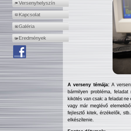
Versenyhelyszín
Kapcsolat
Galéria
Eredmények
A verseny témája:
A verseny
bármilyen probléma, feladat
kikötés van csak: a feladat ne
vagy már meglévő elemekből ö
fejlesztő kitek, érzékelők, st
elkészítenie.