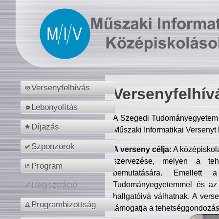
Versenyfelhívás
Versenyfelhív
Lebonyolítás
A Szegedi Tudományegyetem M
Díjazás
Műszaki Informatikai Versenyt
Szponzorok
A verseny célja:
A középiskol
szervezése, melyen a tehe
Program
bemutatására. Emellett 
Tudományegyetemmel és az o
Regisztráció
hallgatóivá válhatnak. A verse
Programbizottság
támogatja a tehetséggondozást