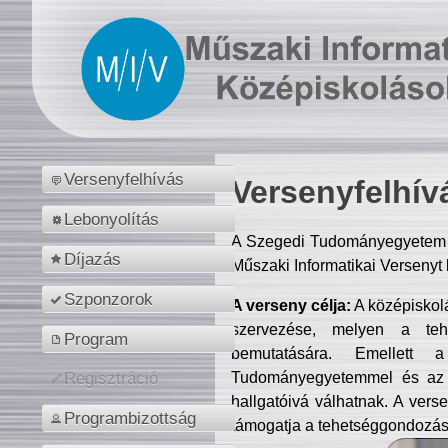
Versenyfelhívás
Versenyfelhív
Lebonyolítás
A Szegedi Tudományegyetem M
Díjazás
Műszaki Informatikai Versenyt
Szponzorok
A verseny célja:
A középiskol
szervezése, melyen a tehe
Program
bemutatására. Emellett 
Tudományegyetemmel és az o
Regisztráció
hallgatóivá válhatnak. A verse
Programbizottság
támogatja a tehetséggondozást