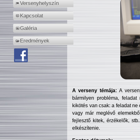
Versenyhelyszín
Kapcsolat
Galéria
Eredmények
A verseny témája:
A verseny
bármilyen probléma, feladat
kikötés van csak: a feladat ne
vagy már meglévő elemekből ö
fejlesztő kitek, érzékelők, st
elkészítenie.