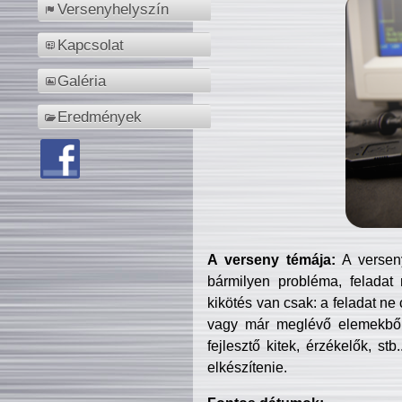
Versenyhelyszín
Kapcsolat
Galéria
Eredmények
A verseny témája:
A verseny
bármilyen probléma, feladat
kikötés van csak: a feladat ne
vagy már meglévő elemekből ö
fejlesztő kitek, érzékelők, st
elkészítenie.