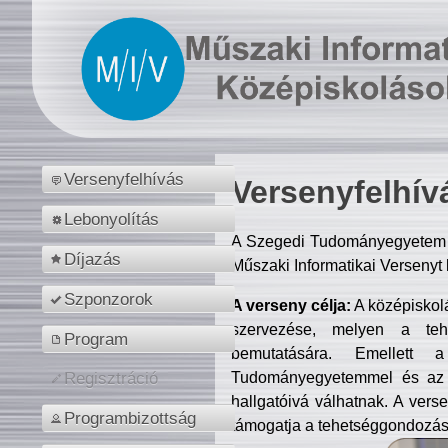
Versenyfelhívás
Versenyfelhív
Lebonyolítás
A Szegedi Tudományegyetem M
Díjazás
Műszaki Informatikai Versenyt
Szponzorok
A verseny célja:
A középiskol
szervezése, melyen a tehe
Program
bemutatására. Emellett 
Tudományegyetemmel és az o
Regisztráció
hallgatóivá válhatnak. A verse
Programbizottság
támogatja a tehetséggondozást