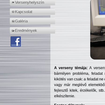
Versenyhelyszín
Kapcsolat
Galéria
Eredmények
A verseny témája:
A verseny
bármilyen probléma, feladat
kikötés van csak: a feladat ne
vagy már meglévő elemekből ö
fejlesztő kitek, érzékelők, st
elkészítenie.