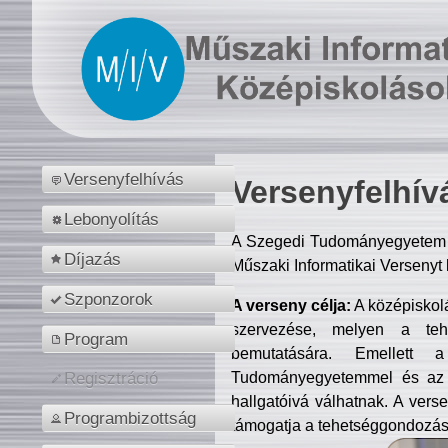
Versenyfelhívás
Versenyfelhív
Lebonyolítás
A Szegedi Tudományegyetem M
Díjazás
Műszaki Informatikai Versenyt
Szponzorok
A verseny célja:
A középiskol
szervezése, melyen a tehe
Program
bemutatására. Emellett 
Tudományegyetemmel és az o
Regisztráció
hallgatóivá válhatnak. A verse
Programbizottság
támogatja a tehetséggondozást