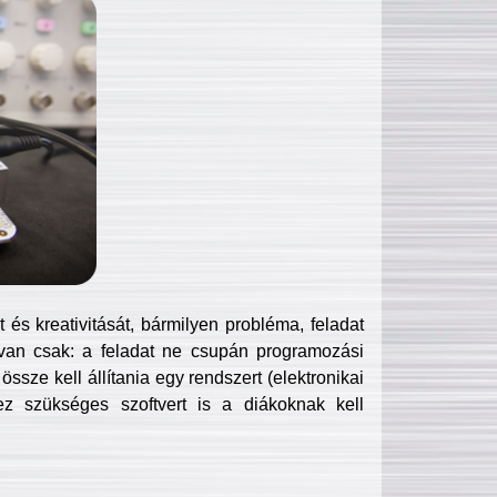
és kreativitását, bármilyen probléma, feladat
van csak: a feladat ne csupán programozási
ssze kell állítania egy rendszert (elektronikai
hez szükséges szoftvert is a diákoknak kell