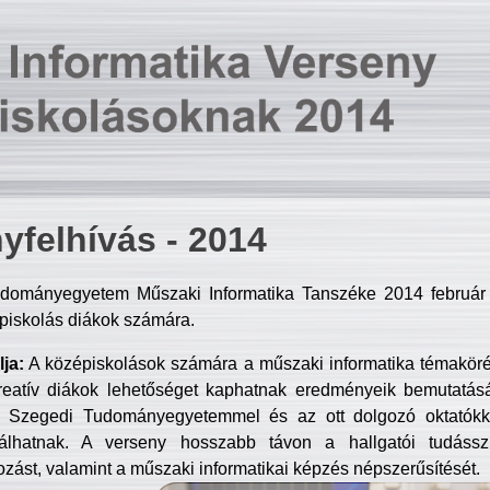
yfelhívás - 2014
dományegyetem Műszaki Informatika Tanszéke 2014 február 2
piskolás diákok számára.
ja:
A középiskolások számára a műszaki informatika témakör
reatív diákok lehetőséget kaphatnak eredményeik bemutatásá
a Szegedi Tudományegyetemmel és az ott dolgozó oktatókka
válhatnak. A verseny hosszabb távon a hallgatói tudásszi
zást, valamint a műszaki informatikai képzés népszerűsítését.