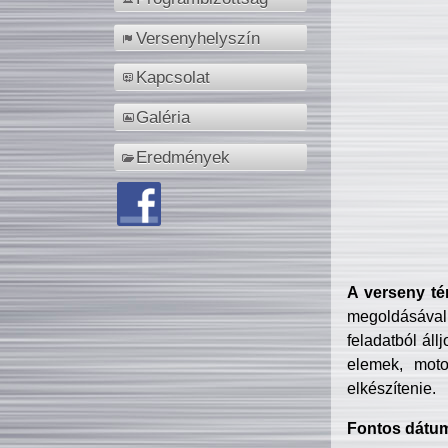
Versenyhelyszín
Kapcsolat
Galéria
Eredmények
A verseny té
megoldásával
feladatból áll
elemek, motor
elkészítenie.
Fontos dátu