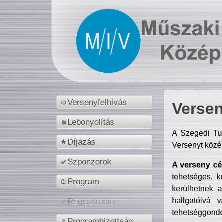
Versenyfelhívás
Versen
Lebonyolítás
A Szegedi Tu
Díjazás
Versenyt közé
Szponzorok
A verseny cél
tehetséges, k
Program
kerülhetnek 
hallgatóivá 
Regisztráció
tehetséggondo
Programbizottság