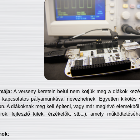
mája:
A verseny keretein belül nem kötjük meg a diákok kezét 
 kapcsolatos pályamunkával nevezhetnek. Egyetlen kikötés 
jon. A diákoknak meg kell építeni, vagy már meglévő elemekből ö
ok, fejlesztő kitek, érzékelők, stb...), amely működtetésé
mok: