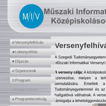
Versenyfelhívás
Versenyfelhív
Lebonyolítás
A Szegedi Tudományegyetem M
Díjazás
Műszaki Informatikai Versenyt
Szponzorok
A verseny célja:
A középiskol
szervezése, melyen a tehe
Program
bemutatására. Emellett 
Tudományegyetemmel és az o
Regisztráció
hallgatóivá válhatnak. A verse
Programbizottság
támogatja a tehetséggondozást