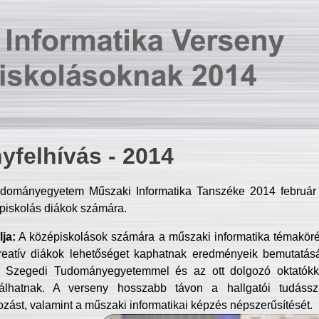
yfelhívás - 2014
dományegyetem Műszaki Informatika Tanszéke 2014 február 2
piskolás diákok számára.
ja:
A középiskolások számára a műszaki informatika témakör
reatív diákok lehetőséget kaphatnak eredményeik bemutatásá
a Szegedi Tudományegyetemmel és az ott dolgozó oktatókka
válhatnak. A verseny hosszabb távon a hallgatói tudásszi
zást, valamint a műszaki informatikai képzés népszerűsítését.