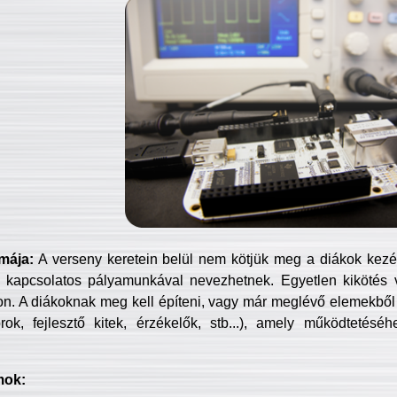
mája:
A verseny keretein belül nem kötjük meg a diákok kezét 
 kapcsolatos pályamunkával nevezhetnek. Egyetlen kikötés 
jon. A diákoknak meg kell építeni, vagy már meglévő elemekből ö
ok, fejlesztő kitek, érzékelők, stb...), amely működtetésé
mok: