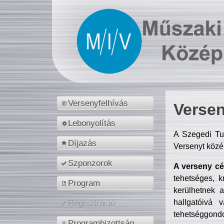
Versenyfelhívás
Versen
Lebonyolítás
A Szegedi Tu
Díjazás
Versenyt közé
Szponzorok
A verseny cél
tehetséges, k
Program
kerülhetnek 
hallgatóivá 
Regisztráció
tehetséggondo
Programbizottság