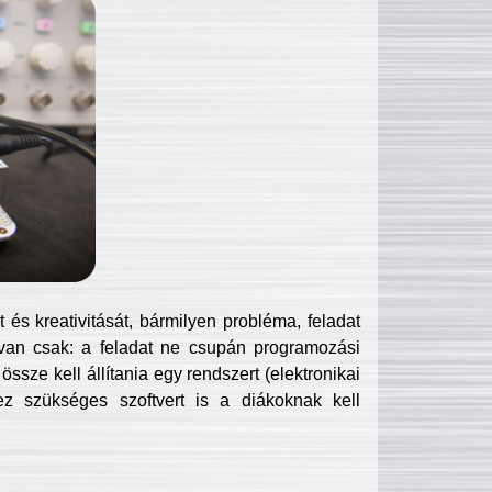
és kreativitását, bármilyen probléma, feladat
van csak: a feladat ne csupán programozási
ssze kell állítania egy rendszert (elektronikai
hez szükséges szoftvert is a diákoknak kell