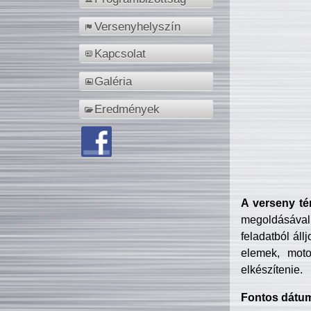
Versenyhelyszín
Kapcsolat
Galéria
Eredmények
A verseny té
megoldásával
feladatból áll
elemek, motor
elkészítenie.
Fontos dátu