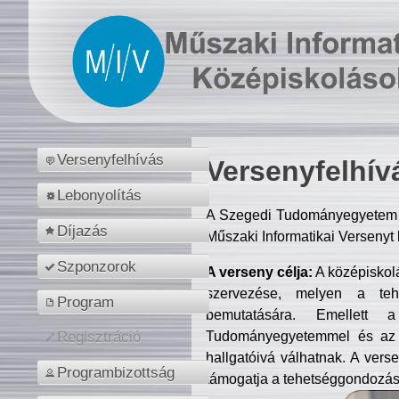
Versenyfelhívás
Versenyfelhív
Lebonyolítás
A Szegedi Tudományegyetem M
Díjazás
Műszaki Informatikai Versenyt
Szponzorok
A verseny célja:
A középiskol
szervezése, melyen a tehe
Program
bemutatására. Emellett 
Tudományegyetemmel és az o
Regisztráció
hallgatóivá válhatnak. A verse
Programbizottság
támogatja a tehetséggondozást