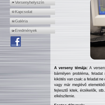
Versenyhelyszín
Kapcsolat
Galéria
Eredmények
A verseny témája:
A verseny
bármilyen probléma, feladat
kikötés van csak: a feladat ne
vagy már meglévő elemekből ö
fejlesztő kitek, érzékelők, st
elkészítenie.