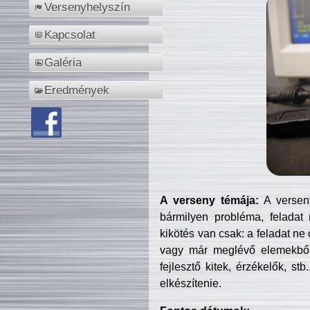
Versenyhelyszín
Kapcsolat
Galéria
Eredmények
A verseny témája:
A verseny
bármilyen probléma, feladat
kikötés van csak: a feladat ne
vagy már meglévő elemekből ö
fejlesztő kitek, érzékelők, st
elkészítenie.