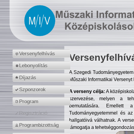
Versenyfelhívás
Versenyfelhív
Lebonyolítás
A Szegedi Tudományegyetem M
Díjazás
Műszaki Informatikai Versenyt
Szponzorok
A verseny célja:
A középiskol
szervezése, melyen a tehe
Program
bemutatására. Emellett 
Tudományegyetemmel és az o
Regisztráció
hallgatóivá válhatnak. A verse
Programbizottság
támogatja a tehetséggondozást