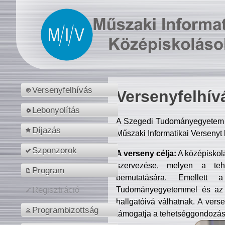
Versenyfelhívás
Versenyfelhív
Lebonyolítás
A Szegedi Tudományegyetem M
Díjazás
Műszaki Informatikai Versenyt
Szponzorok
A verseny célja:
A középiskol
szervezése, melyen a tehe
Program
bemutatására. Emellett 
Tudományegyetemmel és az o
Regisztráció
hallgatóivá válhatnak. A verse
Programbizottság
támogatja a tehetséggondozást