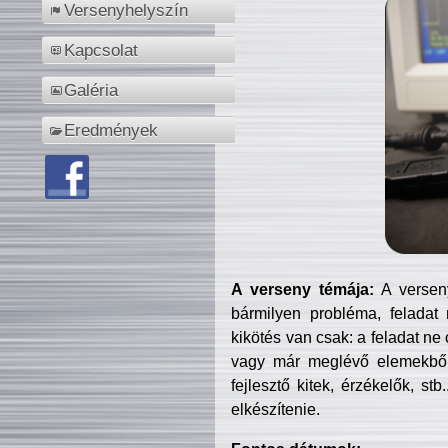
Versenyhelyszín
Kapcsolat
Galéria
Eredmények
A verseny témája:
A verseny
bármilyen probléma, feladat
kikötés van csak: a feladat ne
vagy már meglévő elemekből ö
fejlesztő kitek, érzékelők, st
elkészítenie.