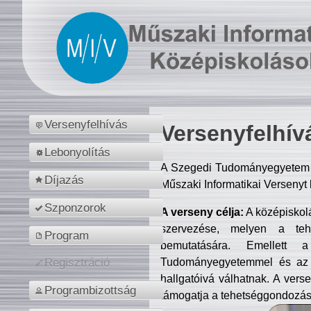
Versenyfelhívás
Versenyfelhív
Lebonyolítás
A Szegedi Tudományegyetem M
Díjazás
Műszaki Informatikai Versenyt
Szponzorok
A verseny célja:
A középiskol
szervezése, melyen a tehe
Program
bemutatására. Emellett 
Tudományegyetemmel és az o
Regisztráció
hallgatóivá válhatnak. A verse
Programbizottság
támogatja a tehetséggondozást