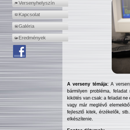
Versenyhelyszín
Kapcsolat
Galéria
Eredmények
A verseny témája:
A verseny
bármilyen probléma, feladat
kikötés van csak: a feladat ne
vagy már meglévő elemekből ö
fejlesztő kitek, érzékelők, st
elkészítenie.