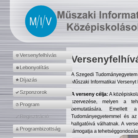
Versenyfelhívás
Versenyfelhív
Lebonyolítás
A Szegedi Tudományegyetem M
Díjazás
Műszaki Informatikai Versenyt
Szponzorok
A verseny célja:
A középiskol
szervezése, melyen a tehe
Program
bemutatására. Emellett 
Tudományegyetemmel és az o
Regisztráció
hallgatóivá válhatnak. A verse
Programbizottság
támogatja a tehetséggondozást