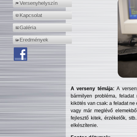
Versenyhelyszín
Kapcsolat
Galéria
Eredmények
A verseny témája:
A verseny
bármilyen probléma, feladat
kikötés van csak: a feladat ne
vagy már meglévő elemekből ö
fejlesztő kitek, érzékelők, st
elkészítenie.