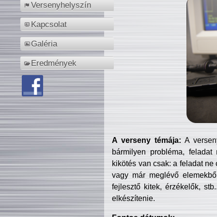
Versenyhelyszín
Kapcsolat
Galéria
Eredmények
A verseny témája:
A verseny
bármilyen probléma, feladat
kikötés van csak: a feladat ne
vagy már meglévő elemekből ö
fejlesztő kitek, érzékelők, st
elkészítenie.