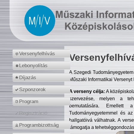
Versenyfelhívás
Versenyfelhív
Lebonyolítás
A Szegedi Tudományegyetem M
Díjazás
Műszaki Informatikai Versenyt
Szponzorok
A verseny célja:
A középiskol
szervezése, melyen a tehe
Program
bemutatására. Emellett 
Tudományegyetemmel és az o
Regisztráció
hallgatóivá válhatnak. A verse
Programbizottság
támogatja a tehetséggondozást