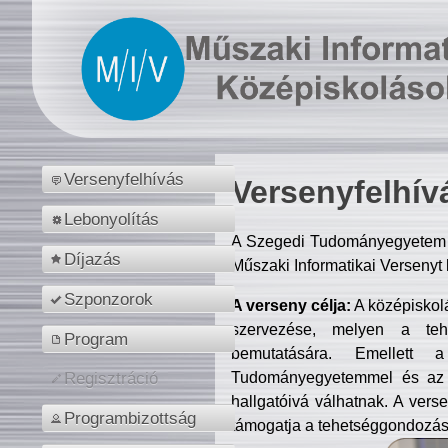
Versenyfelhívás
Versenyfelhív
Lebonyolítás
A Szegedi Tudományegyetem M
Díjazás
Műszaki Informatikai Versenyt
Szponzorok
A verseny célja:
A középiskol
szervezése, melyen a tehe
Program
bemutatására. Emellett 
Tudományegyetemmel és az o
Regisztráció
hallgatóivá válhatnak. A verse
Programbizottság
támogatja a tehetséggondozást