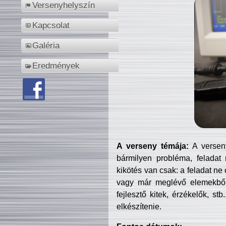
Versenyhelyszín
Kapcsolat
Galéria
Eredmények
A verseny témája:
A verseny
bármilyen probléma, feladat
kikötés van csak: a feladat ne
vagy már meglévő elemekből ö
fejlesztő kitek, érzékelők, st
elkészítenie.