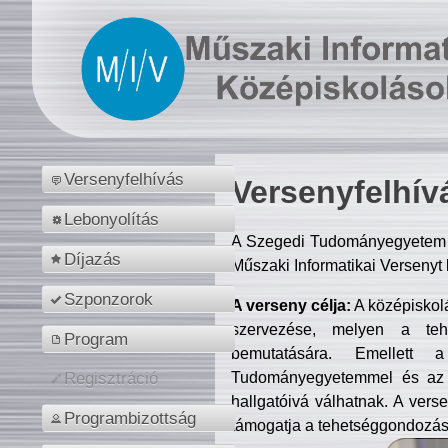
Versenyfelhívás
Versenyfelhív
Lebonyolítás
A Szegedi Tudományegyetem M
Díjazás
Műszaki Informatikai Versenyt
Szponzorok
A verseny célja:
A középiskol
szervezése, melyen a tehe
Program
bemutatására. Emellett 
Tudományegyetemmel és az o
Regisztráció
hallgatóivá válhatnak. A verse
Programbizottság
támogatja a tehetséggondozást