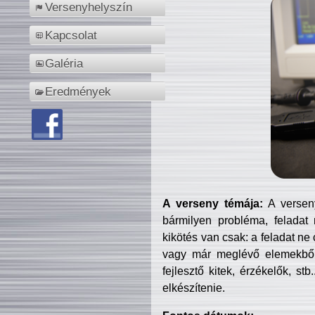
Versenyhelyszín
Kapcsolat
Galéria
Eredmények
A verseny témája:
A verseny
bármilyen probléma, feladat
kikötés van csak: a feladat ne
vagy már meglévő elemekből ö
fejlesztő kitek, érzékelők, st
elkészítenie.