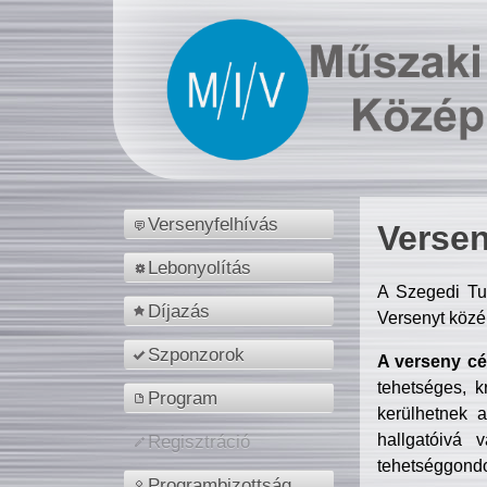
Versenyfelhívás
Versen
Lebonyolítás
A Szegedi Tu
Díjazás
Versenyt közé
Szponzorok
A verseny cél
tehetséges, k
Program
kerülhetnek 
hallgatóivá 
Regisztráció
tehetséggondo
Programbizottság