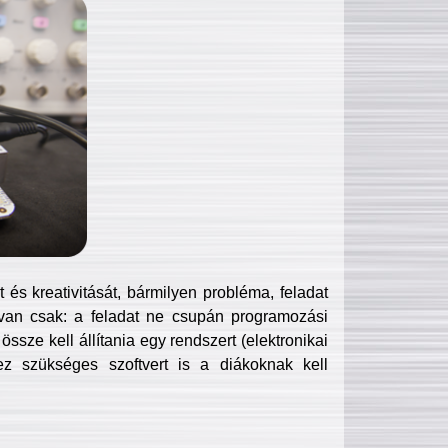
és kreativitását, bármilyen probléma, feladat
van csak: a feladat ne csupán programozási
ssze kell állítania egy rendszert (elektronikai
hez szükséges szoftvert is a diákoknak kell