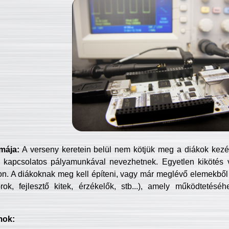
mája:
A verseny keretein belül nem kötjük meg a diákok kezét 
 kapcsolatos pályamunkával nevezhetnek. Egyetlen kikötés 
jon. A diákoknak meg kell építeni, vagy már meglévő elemekből ö
ok, fejlesztő kitek, érzékelők, stb...), amely működtetésé
mok: