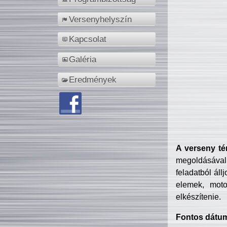
Versenyhelyszín
Kapcsolat
Galéria
Eredmények
A verseny té
megoldásával
feladatból áll
elemek, motor
elkészítenie.
Fontos dátu