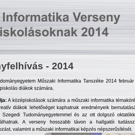
yfelhívás - 2014
dományegyetem Műszaki Informatika Tanszéke 2014 február 2
piskolás diákok számára.
ja:
A középiskolások számára a műszaki informatika témakör
reatív diákok lehetőséget kaphatnak eredményeik bemutatásá
a Szegedi Tudományegyetemmel és az ott dolgozó oktatókka
válhatnak. A verseny hosszabb távon a hallgatói tudásszi
zást, valamint a műszaki informatikai képzés népszerűsítését.