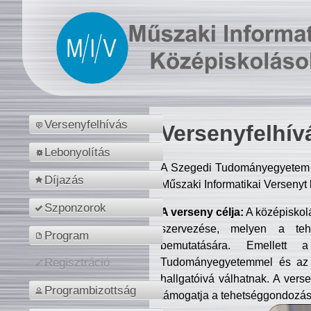
Versenyfelhívás
Versenyfelhív
Lebonyolítás
A Szegedi Tudományegyetem M
Díjazás
Műszaki Informatikai Versenyt
Szponzorok
A verseny célja:
A középiskol
szervezése, melyen a tehe
Program
bemutatására. Emellett 
Tudományegyetemmel és az o
Regisztráció
hallgatóivá válhatnak. A verse
Programbizottság
támogatja a tehetséggondozást