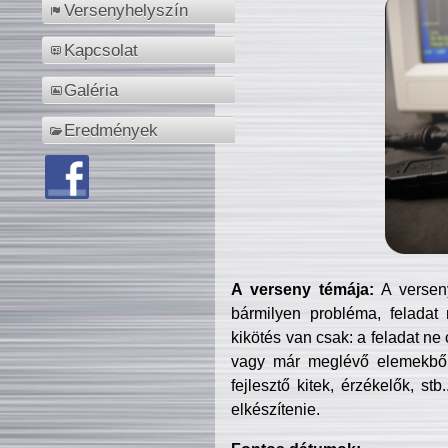
Versenyhelyszín
Kapcsolat
Galéria
Eredmények
A verseny témája:
A verseny
bármilyen probléma, feladat
kikötés van csak: a feladat ne
vagy már meglévő elemekből ö
fejlesztő kitek, érzékelők, st
elkészítenie.