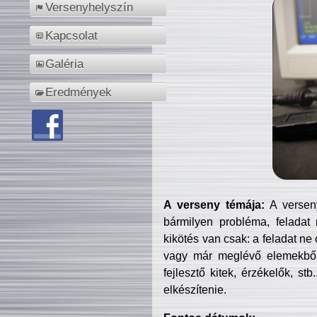
Versenyhelyszín
Kapcsolat
Galéria
Eredmények
A verseny témája:
A verseny
bármilyen probléma, feladat
kikötés van csak: a feladat ne
vagy már meglévő elemekből ö
fejlesztő kitek, érzékelők, st
elkészítenie.