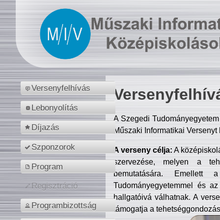
Versenyfelhívás
Versenyfelhív
Lebonyolítás
A Szegedi Tudományegyetem M
Díjazás
Műszaki Informatikai Versenyt
Szponzorok
A verseny célja:
A középiskol
szervezése, melyen a tehe
Program
bemutatására. Emellett 
Tudományegyetemmel és az o
Regisztráció
hallgatóivá válhatnak. A verse
Programbizottság
támogatja a tehetséggondozást