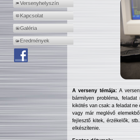
Versenyhelyszín
Kapcsolat
Galéria
Eredmények
A verseny témája:
A verseny
bármilyen probléma, feladat
kikötés van csak: a feladat ne
vagy már meglévő elemekből ö
fejlesztő kitek, érzékelők, st
elkészítenie.