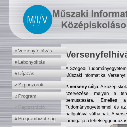
Versenyfelhívás
Versenyfelhív
Lebonyolítás
A Szegedi Tudományegyetem M
Díjazás
Műszaki Informatikai Versenyt
Szponzorok
A verseny célja:
A középiskol
szervezése, melyen a tehe
Program
bemutatására. Emellett 
Tudományegyetemmel és az o
Regisztráció
hallgatóivá válhatnak. A verse
Programbizottság
támogatja a tehetséggondozást