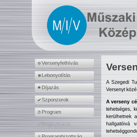
Versenyfelhívás
Versen
Lebonyolítás
A Szegedi Tu
Díjazás
Versenyt közé
Szponzorok
A verseny cél
tehetséges, k
Program
kerülhetnek 
hallgatóivá 
Regisztráció
tehetséggondo
Programbizottság