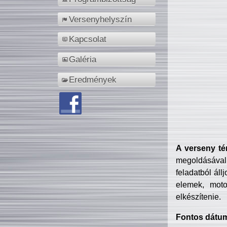
Versenyhelyszín
Kapcsolat
Galéria
Eredmények
A verseny té
megoldásával
feladatból áll
elemek, motor
elkészítenie.
Fontos dátu