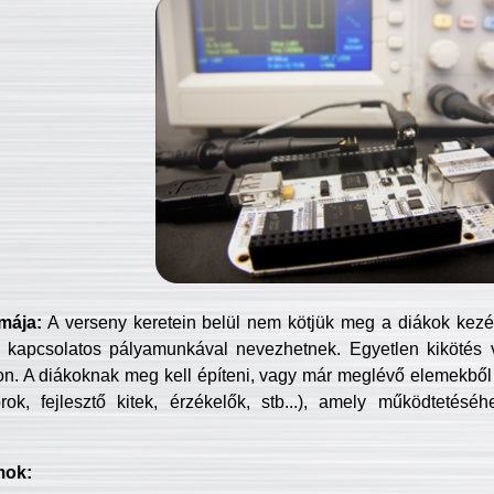
mája:
A verseny keretein belül nem kötjük meg a diákok kezét 
 kapcsolatos pályamunkával nevezhetnek. Egyetlen kikötés 
jon. A diákoknak meg kell építeni, vagy már meglévő elemekből ö
ok, fejlesztő kitek, érzékelők, stb...), amely működtetésé
mok: