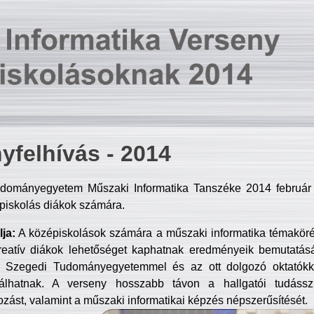
yfelhívás - 2014
dományegyetem Műszaki Informatika Tanszéke 2014 február 2
piskolás diákok számára.
ja:
A középiskolások számára a műszaki informatika témakör
reatív diákok lehetőséget kaphatnak eredményeik bemutatásá
a Szegedi Tudományegyetemmel és az ott dolgozó oktatókka
válhatnak. A verseny hosszabb távon a hallgatói tudásszi
zást, valamint a műszaki informatikai képzés népszerűsítését.