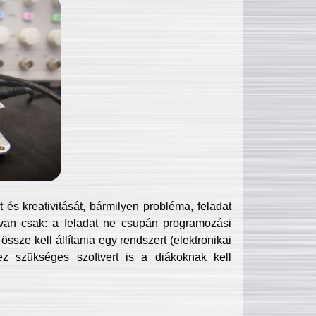
és kreativitását, bármilyen probléma, feladat
van csak: a feladat ne csupán programozási
ssze kell állítania egy rendszert (elektronikai
hez szükséges szoftvert is a diákoknak kell